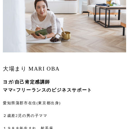
大場まり MARI OBA
ヨガ/自己肯定感講師
ママ×フリーランスのビジネス
サポート
愛知県蒲郡市在住(東京都出身)
２歳差2児の男の子ママ
１９８８年生まれ 射手座